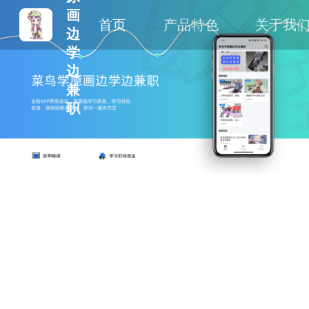
画
首页
产品特色
关于我
边
学
边
兼
职